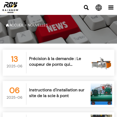



ACCUEIL
>
NOUVELLES

13
Précision à la demande : Le
coupeur de ponts qui
2025-06
révolutionne la vente de
pierres à emporter
06
Instructions d'installation sur
site de la scie à pont
2025-06