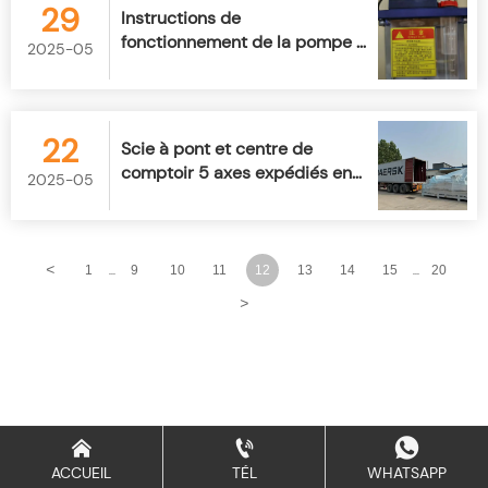
29
Instructions de
fonctionnement de la pompe à
2025-05
huile
22
Scie à pont et centre de
comptoir 5 axes expédiés en
2025-05
Europe
<
1
9
10
11
12
13
14
15
20
...
...
>



ACCUEIL
TÉL
WHATSAPP