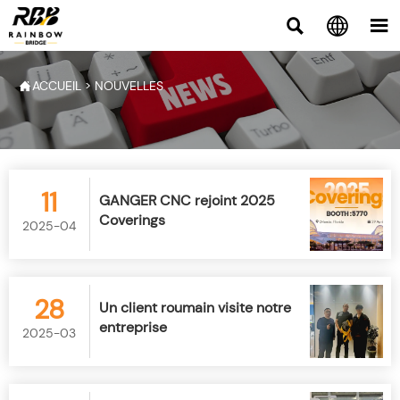



ACCUEIL
>
NOUVELLES

11
GANGER CNC rejoint 2025
Coverings
2025-04
28
Un client roumain visite notre
entreprise
2025-03