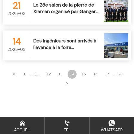
21
Le 25e salon de la pierre de
Xiamen organisé par Ganger
2025-03
CNC se termine avec succès
14
Des ingénieurs sont arrivés à
l'avance à la foire
2025-03
internationale de la pierre de
Xiamen pour garantir la
disposition des stands et
l'installation des équipements.
<
1
11
12
13
14
15
16
17
20
...
...
>



ACCUEIL
TÉL
WHATSAPP