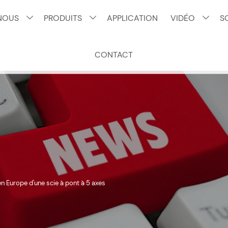
NOUS
PRODUITS
APPLICATION
VIDÉO
S



CONTACT
en Europe d'une scie à pont à 5 axes