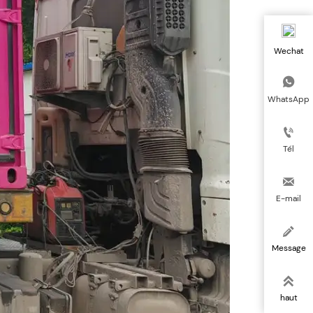
Wechat

WhatsApp

Tél

E-mail

Message

haut