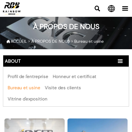



À PROPOS DE NOUS
ACCUEIL
>
À PROPOS DE NOUS
>
Bureau et usine

ABOUT

Profil de l'entreprise
Honneur et certificat
Bureau et usine
Visite des clients
Vitrine d'exposition