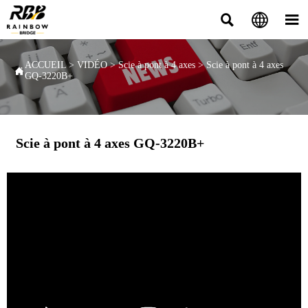



ACCUEIL
>
VIDÉO
>
Scie à pont à 4 axes
>
Scie à pont à 4 axes

GQ-3220B+
Scie à pont à 4 axes GQ-3220B+